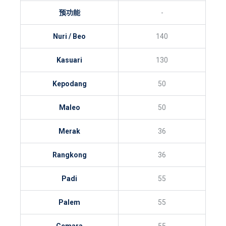
预功能
-
Nuri / Beo
140
Kasuari
130
Kepodang
50
Maleo
50
Merak
36
Rangkong
36
Padi
55
Palem
55
Cemara
55